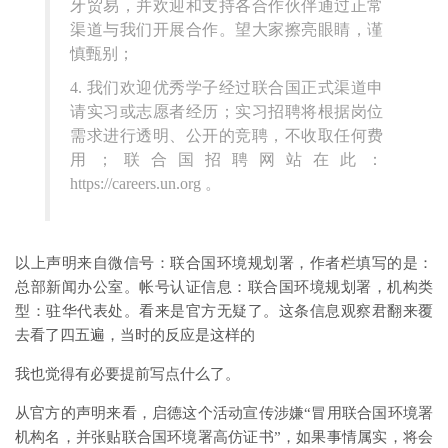
牙贸易，并欢迎和支持各合作伙伴通过正常
渠道与我们开展合作。望大家擦亮眼睛，谨
慎甄别；
4. 我们欢迎优秀学子经过联合国正式渠道申
请实习或志愿者经历；实习招聘将根据岗位
需求进行透明、公开的竞聘，不收取任何费
用；联合国招聘网站在此：
https://careers.un.org 。
以上声明来自微信号：联合国环境规划署，作者栏填写的是：
总部新闻办公室。帐号认证信息：联合国环境规划署，机构类
型：驻华代表处。看来是官方无疑了。这条信息观察君翻来覆
去看了四五遍，当时的反应是这样的
我也觉得有必要提前写点什么了。
从官方的声明来看，启德这个活动宣传涉嫌“冒用联合国环境署
机构名，并张贴联合国环境署高仿证书”，如果事情属实，将会