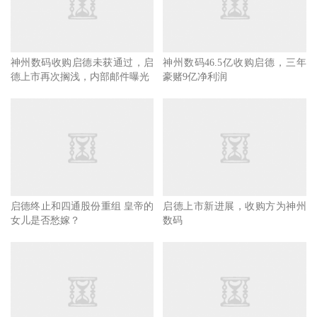
神州数码收购启德未获通过，启
神州数码46.5亿收购启德，三年
德上市再次搁浅，内部邮件曝光
豪赌9亿净利润
启德终止和四通股份重组 皇帝的
启德上市新进展，收购方为神州
女儿是否愁嫁？
数码