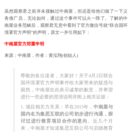
虽然观察君之前并未接触过中南屋，但还是给他们做了一下义
务推广员，无论如何，通过这个事件可以火一阵了。了解的中
南屋业务范畴后，观察君无意中看到了官方微信号就“联合国环
境署官方声明”的声明，原文一并引用如下：
中南屋官方郑重申明
来源：中南屋，作者：黄泓翔(创始人)
尊敬的各位读者，大家好！关于4月2日联合
国环境署官方声明事件给大家带来的疑惑与
困扰，中南屋在此表示诚挚的歉意，并希望
进行一些必要的澄清说明并附上相关证据：
1. 项目相关方关系：早在2015年，
中南屋与
国内名为集思互联的公司初步进行沟通，探
讨过进行教育项目合作的意向
。近几个月
来，中南屋才知道集思互联公司与启德教育