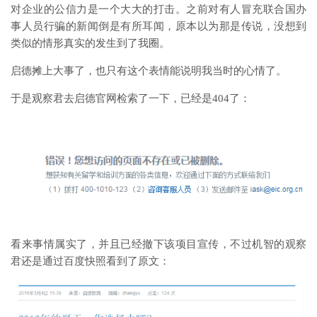
对企业的公信力是一个大大的打击。之前对有人冒充联合国办
事人员行骗的新闻倒是有所耳闻，原本以为那是传说，没想到
类似的情形真实的发生到了我圈。
启德摊上大事了，也只有这个表情能说明我当时的心情了。
于是观察君去启德官网检索了一下，已经是404了：
看来事情属实了，并且已经撤下该项目宣传，不过机智的观察
君还是通过百度快照看到了原文：