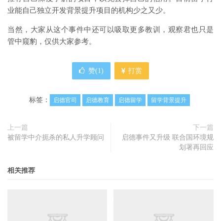
业能自己独立开发背景提升项目的机构少之又少。
当然，大家从这个事件中还可以吸取更多教训，观察君也只是
管中窥豹，仅供大家参考。
赞(
1
)
打赏
标签：
启德官司
启德教育
启德留学
留学背景提升
上一篇
下一篇
被留学中介扼杀的私人升学顾问
启德事件又升级 联合国环境规
划署再回应
相关推荐