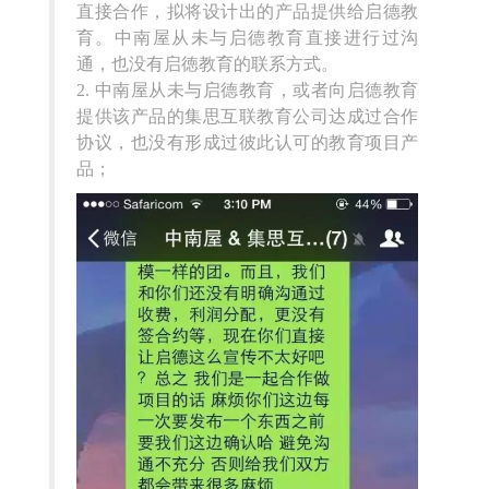
直接合作，拟将设计出的产品提供给启德教
育。中南屋从未与启德教育直接进行过沟
通，也没有启徳教育的联系方式。
2. 中南屋从未与启德教育，或者向启德教育
提供该产品的集思互联教育公司达成过合作
协议，也没有形成过彼此认可的教育项目产
品；