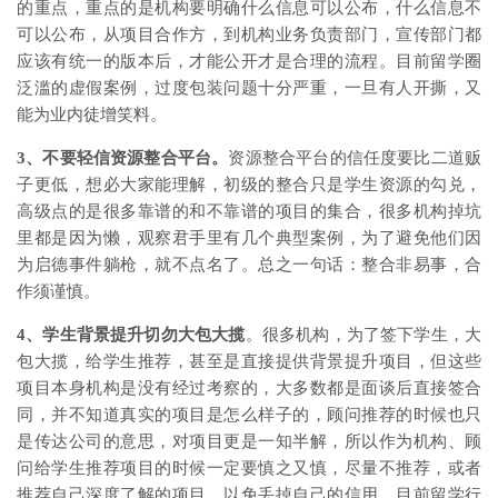
的重点，重点的是机构要明确什么信息可以公布，什么信息不
可以公布，从项目合作方，到机构业务负责部门，宣传部门都
应该有统一的版本后，才能公开才是合理的流程。目前留学圈
泛滥的虚假案例，过度包装问题十分严重，一旦有人开撕，又
能为业内徒增笑料。
3、不要轻信资源整合平台。
资源整合平台的信任度要比二道贩
子更低，想必大家能理解，初级的整合只是学生资源的勾兑，
高级点的是很多靠谱的和不靠谱的项目的集合，很多机构掉坑
里都是因为懒，观察君手里有几个典型案例，为了避免他们因
为启德事件躺枪，就不点名了。总之一句话：整合非易事，合
作须谨慎。
4、学生背景提升切勿大包大揽
。很多机构，为了签下学生，大
包大揽，给学生推荐，甚至是直接提供背景提升项目，但这些
项目本身机构是没有经过考察的，大多数都是面谈后直接签合
同，并不知道真实的项目是怎么样子的，顾问推荐的时候也只
是传达公司的意思，对项目更是一知半解，所以作为机构、顾
问给学生推荐项目的时候一定要慎之又慎，尽量不推荐，或者
推荐自己深度了解的项目，以免丢掉自己的信用。目前留学行