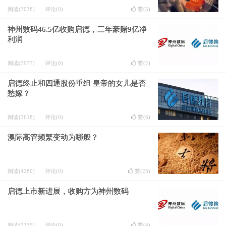
阅读(3038)
评论(0)
赞(
5
)
神州数码46.5亿收购启德，三年豪赌9亿净
利润
阅读(3977)
评论(0)
赞(
2
)
启德终止和四通股份重组 皇帝的女儿是否
愁嫁？
阅读(3618)
评论(0)
赞(
6
)
澳际高管频繁变动为哪般？
阅读(4280)
评论(0)
赞(
23
)
启德上市新进展，收购方为神州数码
阅读(3335)
评论(0)
赞(
4
)