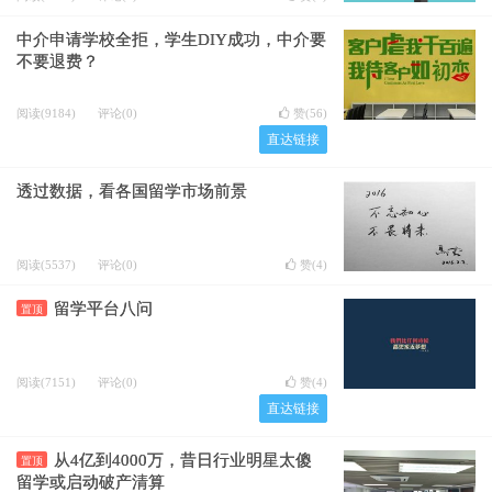
中介申请学校全拒，学生DIY成功，中介要
不要退费？
阅读(9184)
评论(0)
赞(
56
)
直达链接
透过数据，看各国留学市场前景
阅读(5537)
评论(0)
赞(
4
)
留学平台八问
置顶
阅读(7151)
评论(0)
赞(
4
)
直达链接
从4亿到4000万，昔日行业明星太傻
置顶
留学或启动破产清算