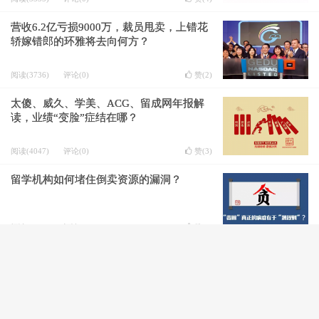
营收6.2亿亏损9000万，裁员甩卖，上错花
轿嫁错郎的环雅将去向何方？
阅读(3736)
评论(0)
赞(
2
)
太傻、威久、学美、ACG、留成网年报解
读，业绩“变脸”症结在哪？
阅读(4047)
评论(0)
赞(
3
)
留学机构如何堵住倒卖资源的漏洞？
阅读(3521)
评论(0)
赞(
1
)
金吉列牵手小站，是调情还是真爱？
阅读(3545)
评论(0)
赞(
11
)