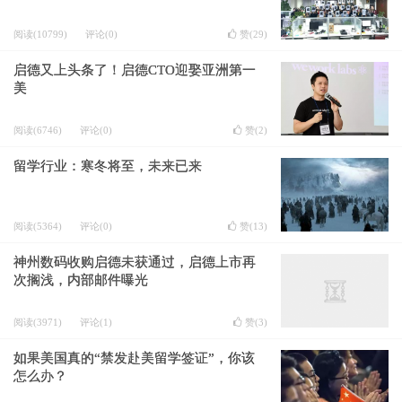
阅读(10799)
评论(0)
赞(
29
)
启德又上头条了！启德CTO迎娶亚洲第一
美
阅读(6746)
评论(0)
赞(
2
)
留学行业：寒冬将至，未来已来
阅读(5364)
评论(0)
赞(
13
)
神州数码收购启德未获通过，启德上市再
次搁浅，内部邮件曝光
阅读(3971)
评论(1)
赞(
3
)
如果美国真的“禁发赴美留学签证”，你该
怎么办？