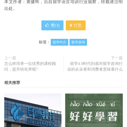
本文作者：黄健晖，出自留学语言培训行业观察，转载请注明
出处。
赞(
3
)
打赏
标签：
留学中介
留学咨询
上一篇
下一篇
怎么样培养一位优秀的课程顾
留学4.0时代到底对留学咨询行
问，提升转化率呢?
业的从业者和消费者意味着什么
相关推荐