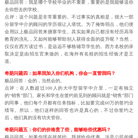
极品回答：我是哪个学校毕业的不重要，重要的是我能够送你
去你想去的学校。
点评：这个问题是非常重要的。不过事实的真相是，很大一部
分留学中介的顾问的学历很让人堪忧。为了掩饰弱点，他们便
会用以上极品回答来搪塞学生。其实如果自己都没有经历高等
教育的洗礼，又如何能够帮助别人获得全面的提升呢？当然，
仅仅在西方读过书，是远远不够格辅导学生的。西方名校的录
取决定是由招生官来做的，在海外有名校的招生经验才是王
道。
奇葩问题四：如果我加入你们机构，你会一直管我吗？
极品回答：会的，当然会的。
点评：在人数超过100人的大中型留学中介里，一定有独立
的“销售”部门。家长和学生在签约前见到的顾问就是“销售”部门
的同事，他们每个月都有任务指标，比如要完成60万的签约业
绩等。所以，他们这样的回答也许是真心的，不过你签约之
后，他们真的没有功夫管你。
奇葩问题五：你们的价格贵了些，能够给些优惠吗？
极品回答：如果你现在就签约，我就给你优惠，这是公司的规