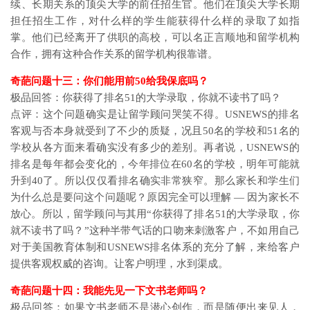
续、长期关系的顶尖大学的前任招生官。他们在顶尖大学长期
担任招生工作，对什么样的学生能获得什么样的录取了如指
掌。他们已经离开了供职的高校，可以名正言顺地和留学机构
合作，拥有这种合作关系的留学机构很靠谱。
奇葩问题十三：你们能用前50给我保底吗？
极品回答：你获得了排名51的大学录取，你就不读书了吗？
点评：这个问题确实是让留学顾问哭笑不得。USNEWS的排名
客观与否本身就受到了不少的质疑，况且50名的学校和51名的
学校从各方面来看确实没有多少的差别。再者说，USNEWS的
排名是每年都会变化的，今年排位在60名的学校，明年可能就
升到40了。所以仅仅看排名确实非常狭窄。那么家长和学生们
为什么总是要问这个问题呢？原因完全可以理解 — 因为家长不
放心。所以，留学顾问与其用“你获得了排名51的大学录取，你
就不读书了吗？”这种半带气话的口吻来刺激客户，不如用自己
对于美国教育体制和USNEWS排名体系的充分了解，来给客户
提供客观权威的咨询。让客户明理，水到渠成。
奇葩问题十四：我能先见一下文书老师吗？
极品回答：如果文书老师不是潜心创作，而是随便出来见人，