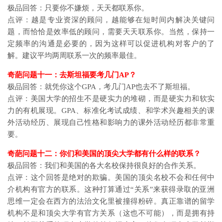
极品回答：只要你不嫌烦，天天都联系你。
点评：越是专业资深的顾问，越能够在短时间内解决关键问
题，而恰恰是效率低的顾问，需要天天联系你。当然，保持一
定频率的沟通是必要的，因为这样可以促进机构对客户的了
解。建议平均两周联系一次的频率最佳。
奇葩问题十一：去斯坦福要考几门AP？
极品回答：就凭你这个GPA，考几门AP也去不了斯坦福。
点评：美国大学的招生不是硬实力的堆砌，而是硬实力和软实
力的有机展现。GPA、标准化考试成绩、和学术兴趣相关的课
外活动经历、展现自己性格和影响力的课外活动经历都非常重
要。
奇葩问题十二：你们和美国的顶尖大学都有什么样的联系？
极品回答：我们和美国的各大名校保持很良好的合作关系。
点评：这个回答是绝对的欺骗。美国的顶尖名校不会和任何中
介机构有官方的联系。这种打算通过“关系”来获得录取的亚洲
思维一定会在西方的法治文化里被撞得粉碎。真正靠谱的留学
机构不是和顶尖大学有官方关系（这也不可能），而是拥有持