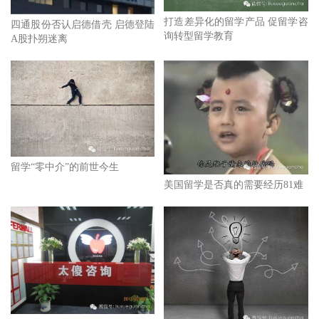
打造差异化的留学产品 促留学咨
四通股份否认启德借壳 启德登陆
询转型留学教育
A股扑朔迷离
留学“零中介”的前世今生
美国留学是否真的需要经历81难