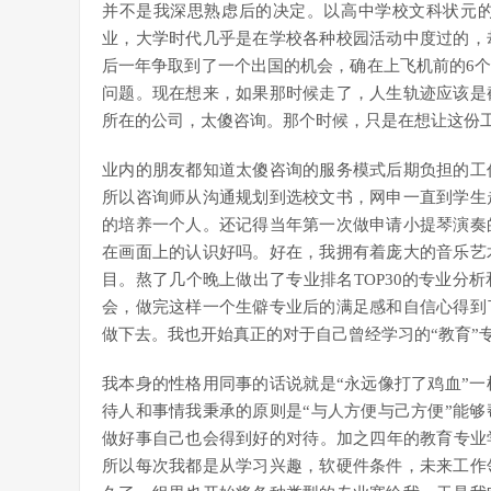
并不是我深思熟虑后的决定。以高中学校文科状元
业，大学时代几乎是在学校各种校园活动中度过的，
后一年争取到了一个出国的机会，确在上飞机前的6
问题。现在想来，如果那时候走了，人生轨迹应该是
所在的公司，太傻咨询。那个时候，只是在想让这份
业内的朋友都知道太傻咨询的服务模式后期负担的工
所以咨询师从沟通规划到选校文书，网申一直到学生
的培养一个人。还记得当年第一次做申请小提琴演奏
在画面上的认识好吗。好在，我拥有着庞大的音乐艺
目。熬了几个晚上做出了专业排名TOP30的专业分析
会，做完这样一个生僻专业后的满足感和自信心得到
做下去。我也开始真正的对于自己曾经学习的“教育”
我本身的性格用同事的话说就是“永远像打了鸡血”
待人和事情我秉承的原则是“与人方便与己方便”能
做好事自己也会得到好的对待。加之四年的教育专业
所以每次我都是从学习兴趣，软硬件条件，未来工作