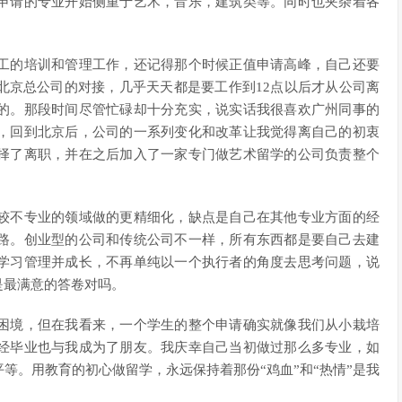
申请的专业开始侧重于艺术，音乐，建筑类等。同时也夹杂着各
工的培训和管理工作，还记得那个时候正值申请高峰，自己还要
北京总公司的对接，几乎天天都是要工作到12点以后才从公司离
的。那段时间尽管忙碌却十分充实，说实话我很喜欢广州同事的
，回到北京后，公司的一系列变化和改革让我觉得离自己的初衷
择了离职，并在之后加入了一家专门做艺术留学的公司负责整个
较不专业的领域做的更精细化，缺点是自己在其他专业方面的经
路。创业型的公司和传统公司不一样，所有东西都是要自己去建
学习管理并成长，不再单纯以一个执行者的角度去思考问题，说
是最满意的答卷对吗。
困境，但在我看来，一个学生的整个申请确实就像我们从小栽培
经毕业也与我成为了朋友。我庆幸自己当初做过那么多专业，如
等。用教育的初心做留学，永远保持着那份“鸡血”和“热情”是我