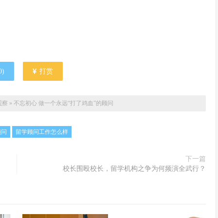
0
)
打赏
观察
»
不忘初心 做一个永远“打了鸡血”的顾问
顾问
留学顾问工作怎么样
下一篇
校长围殴校长，留学机构之争为何频演全武行？