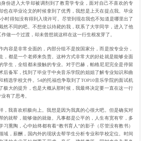
的身份进入大学却被调剂到了教育学专业，面对自己不喜欢的专
却也在毕业论文的时候拿到了优秀，我想是上天在提点我。毕业
个小时得知没有得到入境许可。尽管到现在我也不知道是哪里出了
截然不同的吧。不想坐以待毙的我，联系了大学同学，进入了他
工作做一个过渡，却未曾想就这样在这一行生根发芽了。
作内容是非常全面的，内部分组不是按国家分，而是按专业分，
走，都是一个老师来负责。这种方式非常大的好处就是能够全面
的学生，全组都未接触的专业。对于巴赫，帕格尼尼完全是停留
术后备军，找到了毕业于中央音乐学院的姐姐了解专业知识和曲
和精选学校文件。54的托福也争取到了TOP10音乐学院的面试机
了极大的提升，也是大概从那时候，我最终决定要一直在这一行
专业有了思考。
一样，我喜欢积极向上。我想是因为我真的心很大吧。但是确实对
够帮的就帮，能够做的就做。凡事都是公平的，人生有宽有窄，多
学习熏陶，心中始终都有着“教书育人”的影子（尽管没有教书）
领域，薪酬，国内外的现状去帮学生分析专业和学校定位。时间