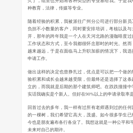
久了，组里也开始将各种类型的专业塞给我。于是我
种教育，法律，传媒等专业。
随着经验的积累，我被派往广州分公司进行部分新员
负担不小数量的客户，同时要安排培训，考核以及与
开，那年的跨年我是一个人在天河北路的漫咖啡度过
工作状态和方式，至今我都很怀念那时的时光。然而
越来越远，于是在面临马上升职加薪的情况下，我选
申请工作。
做出这样的决定也曾挣扎过，优点是可以把一个做的
验积累和成长会越来越受限，但最终还是选择了这条
立的，而我就是后期的那个建筑师吧。在跌跌撞撞中
实话我确实是个新人。但好在90%以上的申请录取率
回首过去的多年，我一样有过所有老师遇到过的任何
的一棵树，我们希望它高大，茂盛。如今很多学生已
今也是朋友遍布各行各业了。我想这就是一种公平和平
未来对自己的期许。