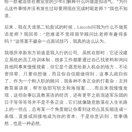
给一群被迫坐在教室里的少年们解释什么叫做虚拟语气。“为什
么这件事情并没有发生过却要用现在完成时呢老师？”我也不知
道。
后来，我在天道第二轮面试的时候，Lincoln问我为什么不做英
语老师？我回答：“您难道不觉得留学顾问比老师有趣得多
吗？”这答案不掺杂一点面试技巧，我真的这么认为。
我很庆幸新东方前途是我入行的公司。虽然在那时，它还没建
立系统的员工培训体制，很多工作都要通过自己找资料和询问
其他同事来慢慢摸索，但它是个愿意给新人机会的地方，不论
资排辈。只要你想做，而且你自信能做得到，这事儿就归你
了。作为一个刚入职的顾问，我各种不务正业的打着杂：主持
教育展讲座，帮市场部写软文和海报案……而后来我慢慢发
现，这些杂事以及教英语的经历，还有更早之前混迹军乐团的
日子等等等等并不是不务正业，它们就像随意散落在人生长路
上的一些点，总有某一个角度能让你看到这些点其实能连成一
条线，直接或间接地成为你的资本。于是你意识到，世事偶
然，也是一种必然。