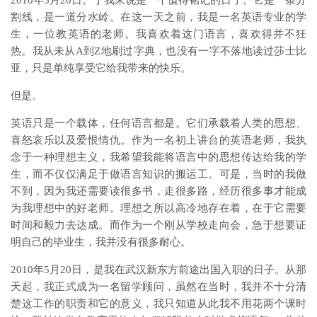
2010年5月20日。于我来说是一个值得铭记的日子。它是一条分
割线，是一道分水岭。在这一天之前，我是一名英语专业的学
生，一位教英语的老师。我喜欢着这门语言，喜欢得并不狂
热。我从未从A到Z地刷过字典，也没有一字不落地读过莎士比
亚，只是单纯享受它给我带来的快乐。
但是。
英语只是一个载体，任何语言都是。它们承载着人类的思想、
喜怒哀乐以及爱恨情仇。作为一名初上讲台的英语老师，我执
念于一种理想主义，我希望我能将语言中的思想传达给我的学
生，而不仅仅满足于做语言知识的搬运工。可是，当时的我做
不到，因为我还需要读很多书，走很多路，经历很多事才能成
为我理想中的好老师。理想之所以高冷地存在着，在于它需要
时间和毅力去达成。而作为一个刚从学校走向会，急于想要证
明自己的毕业生，我并没有很多耐心。
2010年5月20日，是我在武汉新东方前途出国入职的日子。从那
天起，我正式成为一名留学顾问，虽然在当时，我并不十分清
楚这工作的职责和它的意义，我只知道从此我不用花两个课时