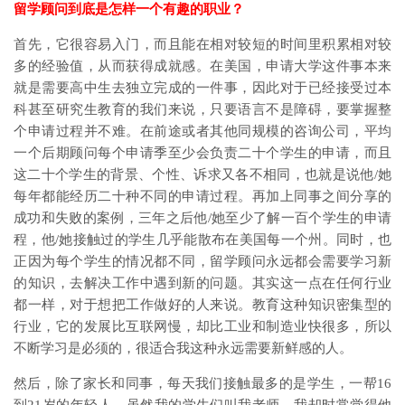
留学顾问到底是怎样一个有趣的职业？
首先，它很容易入门，而且能在相对较短的时间里积累相对较
多的经验值，从而获得成就感。在美国，申请大学这件事本来
就是需要高中生去独立完成的一件事，因此对于已经接受过本
科甚至研究生教育的我们来说，只要语言不是障碍，要掌握整
个申请过程并不难。在前途或者其他同规模的咨询公司，平均
一个后期顾问每个申请季至少会负责二十个学生的申请，而且
这二十个学生的背景、个性、诉求又各不相同，也就是说他/她
每年都能经历二十种不同的申请过程。再加上同事之间分享的
成功和失败的案例，三年之后他/她至少了解一百个学生的申请
程，他/她接触过的学生几乎能散布在美国每一个州。同时，也
正因为每个学生的情况都不同，留学顾问永远都会需要学习新
的知识，去解决工作中遇到新的问题。其实这一点在任何行业
都一样，对于想把工作做好的人来说。教育这种知识密集型的
行业，它的发展比互联网慢，却比工业和制造业快很多，所以
不断学习是必须的，很适合我这种永远需要新鲜感的人。
然后，除了家长和同事，每天我们接触最多的是学生，一帮16