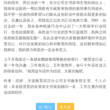
问的四年。而过去的一年，在分公司文书咨询主管的岗位上，
我很幸运能和一帮比我更有天赋更有热情的新同事共同成长。
我不带一丝虚伪得希望Ta们能从这份职业中收获比我更多的知
识、乐趣以及收入，而我也正以此为己任地努力着。同时，在
过去的一年，我在各种机缘巧合中认识了一大帮留学行业同
行，也包括观察君。虽然这个行业的竞争日益激烈，机构之间
依然相互鄙视相互撕*，但从业者中的大多数都满怀着对学生的
责任心，对行业发展的信心和对教育的热忱。这些都有理由让
我相信，我的努力和坚持一定会有意义。
上个月我发过一条朋友圈致敬我尊敬的前辈们：“教育这行业，
呆一年凭兴趣，三年靠良心，五年靠情怀，奋斗十年还在这儿
的得靠信仰。”就用这句话作为结语。大家共勉吧。
作者：武婷，天道教育武汉分公司文书服务部主管。个人介
绍：非名校背景的非资深文书策划顾问一名，工作主要内容是
说话和码字。
赞(
1
)
打赏