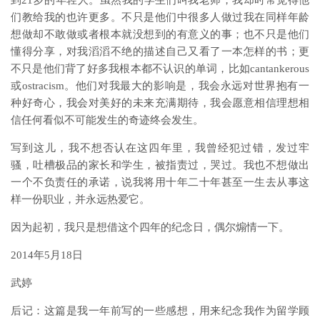
到21岁的年轻人。虽然我的学生们叫我老师，我却时常觉得他
们教给我的也许更多。不只是他们中很多人做过我在同样年龄
想做却不敢做或者根本就没想到的有意义的事；也不只是他们
懂得分享，对我滔滔不绝的描述自己又看了一本怎样的书；更
不只是他们背了好多我根本都不认识的单词，比如cantankerous
或ostracism。他们对我最大的影响是，我会永远对世界抱有一
种好奇心，我会对美好的未来充满期待，我会愿意相信理想相
信任何看似不可能发生的奇迹终会发生。
写到这儿，我不想否认在这四年里，我曾经犯过错，发过牢
骚，吐槽极品的家长和学生，被指责过，哭过。我也不想做出
一个不负责任的承诺，说我将用十年二十年甚至一生去从事这
样一份职业，并永远热爱它。
因为起初，我只是想借这个四年的纪念日，偶尔煽情一下。
2014年5月18日
武婷
后记：这篇是我一年前写的一些感想，用来纪念我作为留学顾