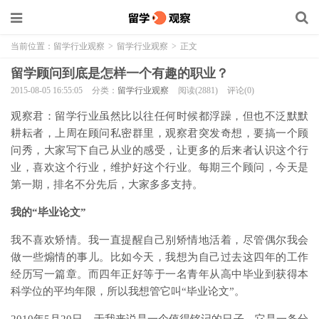
当前位置：
留学行业观察
>
留学行业观察
>
正文
留学顾问到底是怎样一个有趣的职业？
2015-08-05 16:55:05
分类：
留学行业观察
阅读(2881)
评论(0)
观察君：留学行业虽然比以往任何时候都浮躁，但也不泛默默
耕耘者，上周在顾问私密群里，观察君突发奇想，要搞一个顾
问秀，大家写下自己从业的感受，让更多的后来者认识这个行
业，喜欢这个行业，维护好这个行业。每期三个顾问，今天是
第一期，排名不分先后，大家多多支持。
我的“毕业论文”
我不喜欢矫情。我一直提醒自己别矫情地活着，尽管偶尔我会
做一些煽情的事儿。比如今天，我想为自己过去这四年的工作
经历写一篇章。而四年正好等于一名青年从高中毕业到获得本
科学位的平均年限，所以我想管它叫“毕业论文”。