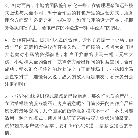
3、相对而言，小站的团队偏年轻化一些，在管理理念和运营模
式上也与大金不同，对于合作后的打包产品的运营方式，服务
理念方面双方必定会有一些冲突，如何合理的设计产品，把服
务落实到细节上，会很严肃的考验这一群“年轻人”的耐心。
4、合作有风险。提到和大金的合作，少不了要提一下小马，虽
然小马的衰落和大金没有直接关系，但间接的，当初大金打掉
大老虎对小马的资源输送，相当于拦腰给小马一棍，元气大
伤。小站和大金的合作，就算双方给出顾问的利益空间，合作
成功，那么谁会抓住谁的软肋呢？（正面战场上，小站和小马
是直接对手，难怪有人说，敌人的敌人就是朋友，看来缘分是
注定的啊）
5、小站的在线培训模式应该是已经跑通，那么打包后的产品，
在留学模块的服务能否让客户满意呢？目前公开的合作产品应
该没有最终定稿，几个国家的留学服务模式不一样，不太可能
适用一种合作模式，所以具体细节还有待双方继续沟通敲定。
试想如果客户做个留学，要和10个人沟通，是多么痛苦的事
情。