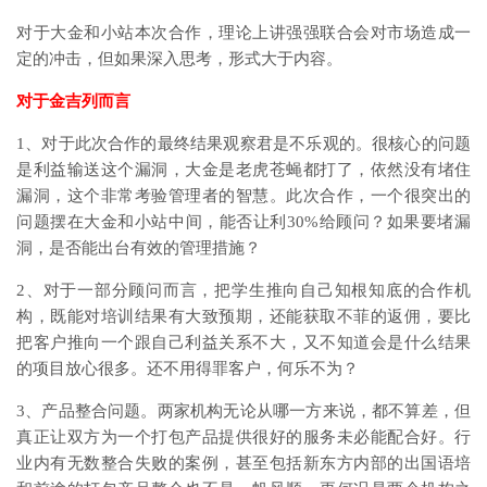
对于大金和小站本次合作，理论上讲强强联合会对市场造成一
定的冲击，但如果深入思考，形式大于内容。
对于金吉列而言
1、对于此次合作的最终结果观察君是不乐观的。很核心的问题
是利益输送这个漏洞，大金是老虎苍蝇都打了，依然没有堵住
漏洞，这个非常考验管理者的智慧。此次合作，一个很突出的
问题摆在大金和小站中间，能否让利30%给顾问？如果要堵漏
洞，是否能出台有效的管理措施？
2、对于一部分顾问而言，把学生推向自己知根知底的合作机
构，既能对培训结果有大致预期，还能获取不菲的返佣，要比
把客户推向一个跟自己利益关系不大，又不知道会是什么结果
的项目放心很多。还不用得罪客户，何乐不为？
3、产品整合问题。两家机构无论从哪一方来说，都不算差，但
真正让双方为一个打包产品提供很好的服务未必能配合好。行
业内有无数整合失败的案例，甚至包括新东方内部的出国语培