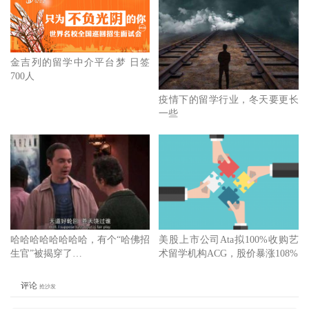
金吉列的留学中介平台梦 日签
700人
疫情下的留学行业，冬天要更长
一些
哈哈哈哈哈哈哈哈，有个“哈佛招
美股上市公司Ata拟100%收购艺
生官”被揭穿了…
术留学机构ACG，股价暴涨108%
评论
抢沙发