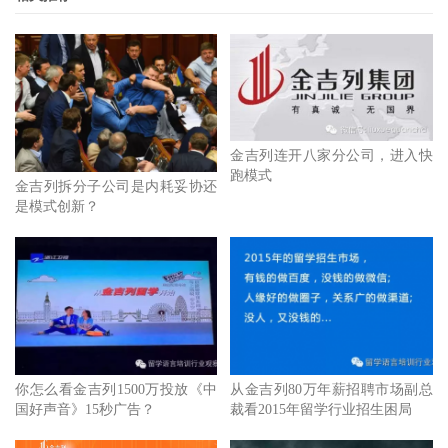
金吉列连开八家分公司，进入快
跑模式
金吉列拆分子公司是内耗妥协还
是模式创新？
你怎么看金吉列1500万投放《中
从金吉列80万年薪招聘市场副总
国好声音》15秒广告？
裁看2015年留学行业招生困局