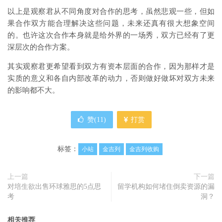
以上是观察君从不同角度对合作的思考，虽然悲观一些，但如
果合作双方能合理解决这些问题，未来还真有很大想象空间
的。也许这次合作本身就是给外界的一场秀，双方已经有了更
深层次的合作方案。
其实观察君更希望看到双方有资本层面的合作，因为那样才是
实质的意义和各自内部改革的动力，否则做好做坏对双方未来
的影响都不大。
赞(
11
)
打赏
标签：
小站
金吉列
金吉列收购
上一篇
下一篇
对培生欲出售环球雅思的5点思
留学机构如何堵住倒卖资源的漏
考
洞？
相关推荐