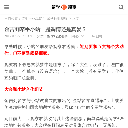
当前位置：
留学行业观察
>
留学行业观察
>
正文
金吉列牵手小站，是调情还是真爱？
2017-02-27 14:53:48
分类：
留学行业观察
阅读(3540)
评论(0)
早些时候，小站的朋友给观察君透露：
近期要和五大搞个大动
作，但不便透露是哪家。
观察君不假思索就猜中是哪家了，除了大金，没谁了。理由很
简单，一个单身（没有语培），一个未嫁（没有留学），他俩
互约顺理成章啊。
大金和小站合作细节
金吉列留学与小站教育共同推出的“金站留学直通车”，上线英
美澳加等热门国家的留学服务，号称“10对1的全留学服务”。
到目前为止，观察君就收到以上这些信息，简单说就是留学+语
培的打包服务，大金很多顾问表示对具体合作细节一无所知。