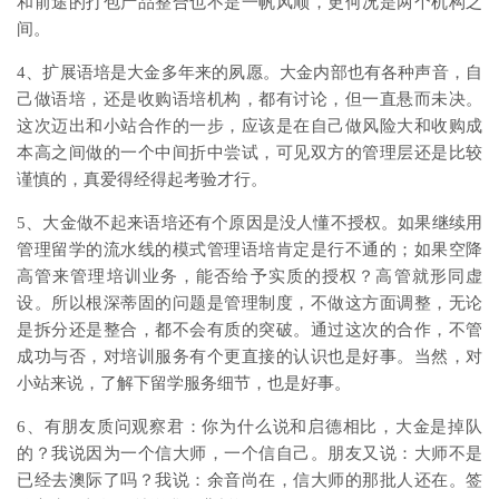
和前途的打包产品整合也不是一帆风顺，更何况是两个机构之
间。
4、扩展语培是大金多年来的夙愿。大金内部也有各种声音，自
己做语培，还是收购语培机构，都有讨论，但一直悬而未决。
这次迈出和小站合作的一步，应该是在自己做风险大和收购成
本高之间做的一个中间折中尝试，可见双方的管理层还是比较
谨慎的，真爱得经得起考验才行。
5、大金做不起来语培还有个原因是没人懂不授权。如果继续用
管理留学的流水线的模式管理语培肯定是行不通的；如果空降
高管来管理培训业务，能否给予实质的授权？高管就形同虚
设。所以根深蒂固的问题是管理制度，不做这方面调整，无论
是拆分还是整合，都不会有质的突破。通过这次的合作，不管
成功与否，对培训服务有个更直接的认识也是好事。当然，对
小站来说，了解下留学服务细节，也是好事。
6、有朋友质问观察君：你为什么说和启德相比，大金是掉队
的？我说因为一个信大师，一个信自己。朋友又说：大师不是
已经去澳际了吗？我说：余音尚在，信大师的那批人还在。签