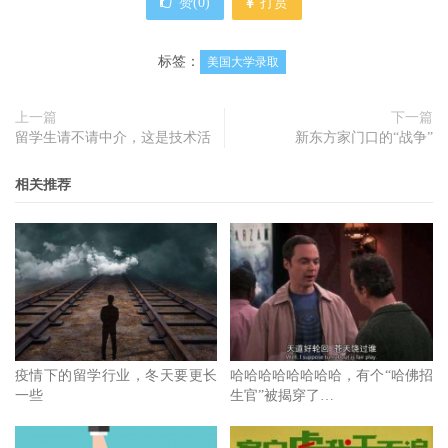
赞(
0
)
打赏
标签：
美国大学录取
上一篇
下一篇
留学生请不请中介，这是技术活
新东方家门口的“战争”
相关推荐
疫情下的留学行业，冬天要更长
哈哈哈哈哈哈哈哈，有个“哈佛招
一些
生官”被揭穿了…