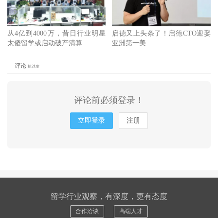
从4亿到4000万，昔日行业明星
启德又上头条了！启德CTO迎娶
太傻留学或启动破产清算
亚洲第一美
评论
抢沙发
评论前必须登录！
立即登录
注册
留学行业观察，有深度，更有态度
合作洽谈
高端人才