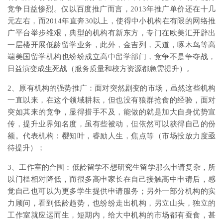
竞争日益惨烈。仅以百度推广而言，2013年推广单价还在十几
元左右，而2014年直奔30以上，使得中小机构在有限的网络推
广平台举步维艰，典型的机构有新东方，专门在欧美汇开辟出
一层楼开展低龄留学业务，此外，金吉列，天道，啄木鸟等高
端美国留学机构也纷纷成立高中留学部门，竞争不是争夺战，
日益演变成生死战（服务质量和校方资源都急需提升）。
2、原有机构的强势推广：面对突然剧变的市场，虽然这些机构
一直以来，在这个领域耕耘，但也没有狼群抢食的经验，面对
突如其来的竞争，显得措手不及，能做的就是加大自身优势宣
传，提升业界知名度，虽有些被动，但依然可以获得自己的份
额。代表机构：樱知叶，睿励人生，焦点等（市场投放力度亟
待提升）；
3、工作室的合围：低龄留学不想研究生留学那么申请复杂，所
以门槛相对降低，而很多高申家长在自己接触高中申请后，感
觉自己也可以为更多学生提供申请服务；另外一部分机构的实
力顾问，看到低龄趋势，也纷纷走出机构，另立山头，独立的
工作室就应运而生，短期内，给大中机构的市场都有蚕食，甚