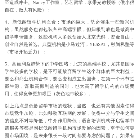
至造成冲击。Nancy工作室，艺艺留学，李秉光教授等（做小很
自在，做大有风险）；
4、新低龄留学机构蚕食：市场的巨大，势必催生一些新兴机
构，虽然服务也都包装各种高端字眼，但归根到底也是做高中
留学申请服务。这些机构大多数创始人北京光鲜，资金自由，
创业自然是首选。典型机构是小马过河，YESSAT，融尚私塾等
（市场开拓乏力）；
5、高额利益趋势下的中学围堵：北京的高端学校，尤其是国际
学生较多的学校，是不可能放弃留学生这个群体的巨大利益，
要么和商业机构合作，要么变相成立出国班，在第一个环节拦
截生源，谋取高额利益的同时，也太高了留学机构的市场费
用，使得竞争更加艰巨（灰色地带较多）。
以上几点是低龄留学市场的现状，当然，也还有其他因素使得
市场竞争加剧，比如移动互联网的发展，使得中介与学生之间
的信息不对等降低，中介作用降低；语言培训机构开启留学申
请服务等都是困扰低龄留学机构市场发展的因素，至于如何突
围市场困境，是未来很长一段时间都要考虑的问题了。如果有