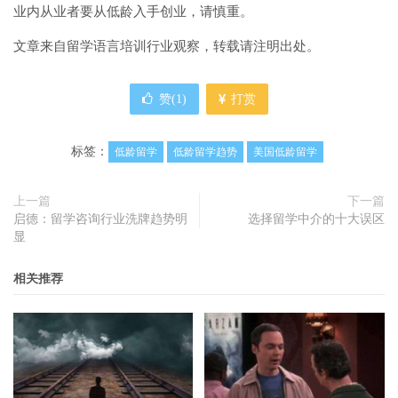
业内从业者要从低龄入手创业，请慎重。
文章来自留学语言培训行业观察，转载请注明出处。
赞(
1
)
打赏
标签：
低龄留学
低龄留学趋势
美国低龄留学
上一篇
下一篇
启德：留学咨询行业洗牌趋势明
选择留学中介的十大误区
显
相关推荐