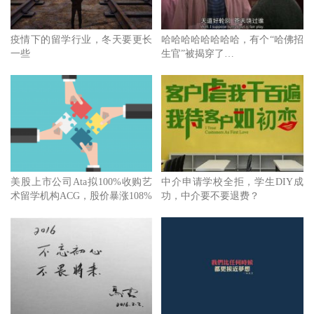
疫情下的留学行业，冬天要更长
哈哈哈哈哈哈哈哈，有个“哈佛招
一些
生官”被揭穿了…
美股上市公司Ata拟100%收购艺
中介申请学校全拒，学生DIY成
术留学机构ACG，股价暴涨108%
功，中介要不要退费？