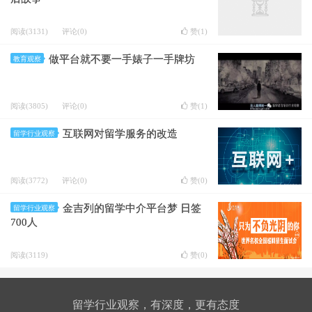
阅读(3131)
评论(0)
赞(
1
)
做平台就不要一手婊子一手牌坊
教育观察
阅读(3805)
评论(0)
赞(
1
)
互联网对留学服务的改造
留学行业观察
阅读(3772)
评论(0)
赞(
0
)
金吉列的留学中介平台梦 日签
留学行业观察
700人
阅读(3119)
赞(
0
)
留学行业观察，有深度，更有态度