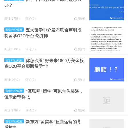
办？
阅读(2788)
评论(0)
赞(
0
)
五大留学中介发布联合声明抵
留学行业观察
制留学O2O平台 然并卵
阅读(3196)
评论(0)
赞(
2
)
你怎么看“好未来1800万美金投
留学行业观察
资O2O平台顺顺留学”？
阅读(2942)
评论(0)
赞(
1
)
“互联网+留学”可以带你装逼，
留学行业观察
但未必带你飞
阅读(2787)
评论(0)
赞(
0
)
新东方“留留学”扭曲运营的背
留学行业观察
后故事