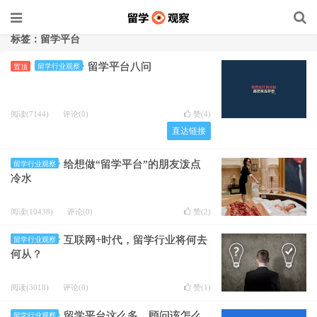
标签：留学平台
留学平台八问
留学行业观察
置顶
阅读(7144)
评论(0)
赞(
4
)
直达链接
给想做“留学平台”的朋友泼点
留学行业观察
冷水
阅读(10438)
评论(0)
赞(
2
)
互联网+时代，留学行业将何去
留学行业观察
何从？
阅读(3018)
评论(0)
赞(
1
)
留学平台这么多，顾问该怎么
留学行业观察