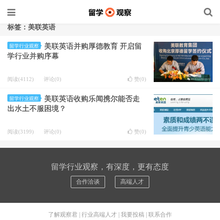
标签：美联英语
美联英语并购厚德教育 开启留
留学行业观察
学行业并购序幕
阅读(4112)
评论(0)
赞(
0
)
美联英语收购乐闻携尔能否走
留学行业观察
出水土不服困境？
阅读(3199)
评论(0)
赞(
0
)
留学行业观察，有深度，更有态度
合作洽谈
高端人才
了解观察君
|
行业高端人才
|
我要投稿
|
联系合作