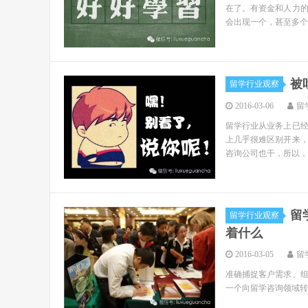
在了。有资金和人力
会出现一个，甚至多个
被
留学行业观察
2016-03-06
留
留学行业从业务上已
上几乎很难区别开来
咨询公司也干，所以，
留
留学行业观察
着什么
2016-03-05
留
准确捕捉客户需求、
一个向留学咨询领域转