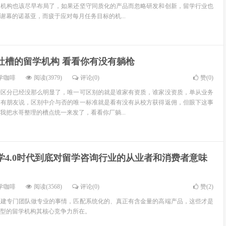
的机构也该尽早布局了，如果还坚守同质化的产品而忽略研发和创新，留学行业也
谢幕的诺基亚，而疲于应对每月任务目标的机...
吐槽的留学机构 看看你有没有躺枪
学咖啡
阅读(3979)
评论(0)
赞(
0
)
经区分已经没那么明显了，唯一可区别的就是谁家有资质，谁家没资质，单从业务
，有朋友说，区别中介与否的唯一标准就是看有没有从校方获得返佣，但眼下这事
我把水哥整理的槽点统一来发了，看看你厂躺...
学4.0时代到底对留学咨询行业的从业者和消费者意味
学咖啡
阅读(3568)
评论(0)
赞(
2
)
组建专门团队做专业的事情，匹配系统化的、真正有含金量的高端产品，这些才是
型的留学机构其核心竞争力所在。