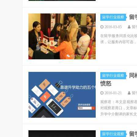
留
留学行业观察
2016-03-05
留
在留学服务同质化比
求，让服务内容可选，
同
留学行业观察
愤怒
2016-01-21
留
观察君：本文是观察君
对观察君胃口，文章标
升学中介翻译的家长文
留
留学行业观察