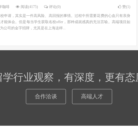
学咖啡
阅读(4175)
评论(0)
赞(
1
)
名校申请，其实是一件高风险、高回报的事情。过程中所需要花费的心血只有亲身
才能体会。但是每当学生获取名校offer，那种成就感真的无法言喻。高端项目如
为公司的金字招牌，尤其是在上海这样...
留学行业观察，有深度，更有态
合作洽谈
高端人才