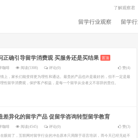
了解观察君
留学行业观察
留学行
问正确引导留学消费观 买服务还是买结果
置顶
学咖啡
阅读(5308)
评论(0)
赞(
4
)
事情上，家长们能变得更为理性和通达。最贵的产品也许是最好的，但不一定是最
理性留学消费观，保护客户权益，是每一个留学从业者义不容辞的责任。
造差异化的留学产品 促留学咨询转型留学教育
学咖啡
阅读(4545)
评论(0)
赞(
3
)
近在眼前了，互联网对留学行业的冲击原本只局限于语言培训，而今天已经无处不