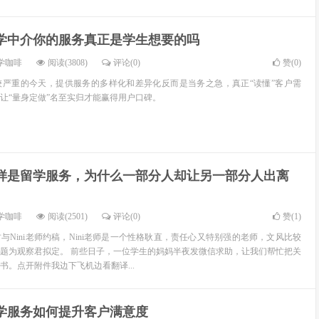
学中介你的服务真正是学生想要的吗
学咖啡
阅读(3808)
评论(0)
赞(
0
)
较严重的今天，提供服务的多样化和差异化反而是当务之急，真正“读懂”客户需
让“量身定做”名至实归才能赢得用户口碑。
样是留学服务，为什么一部分人却让另一部分人出离
学咖啡
阅读(2501)
评论(0)
赞(
1
)
与Nini老师约稿，Nini老师是一个性格耿直，责任心又特别强的老师，文风比较
题为观察君拟定。 前些日子，一位学生的妈妈半夜发微信求助，让我们帮忙把关
书。点开附件我边下飞机边看翻译...
学服务如何提升客户满意度