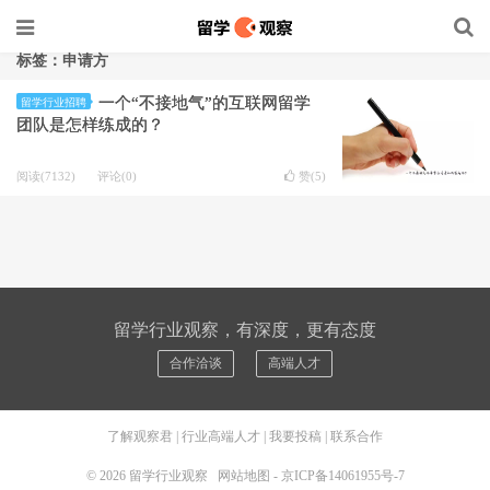
标签：申请方
一个“不接地气”的互联网留学
留学行业招聘
团队是怎样练成的？
阅读(7132)
评论(0)
赞(
5
)
留学行业观察，有深度，更有态度
合作洽谈
高端人才
了解观察君
|
行业高端人才
|
我要投稿
|
联系合作
© 2026
留学行业观察
网站地图
-
京ICP备14061955号-7