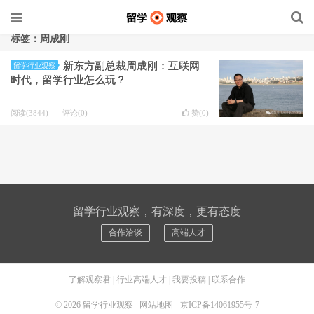
标签：周成刚
新东方副总裁周成刚：互联网
留学行业观察
时代，留学行业怎么玩？
阅读(3844)
评论(0)
赞(
0
)
留学行业观察，有深度，更有态度
合作洽谈
高端人才
了解观察君
|
行业高端人才
|
我要投稿
|
联系合作
© 2026
留学行业观察
网站地图
-
京ICP备14061955号-7