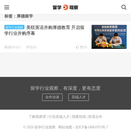
标签：厚德留学
美联英语并购厚德教育 开启留
留学行业观察
学行业并购序幕
阅读(4111)
评论(0)
赞(
0
)
留学行业观察，有深度，更有态度
合作洽谈
高端人才
了解观察君
|
行业高端人才
|
我要投稿
|
联系合作
© 2026
留学行业观察
网站地图
-
京ICP备14061955号-7