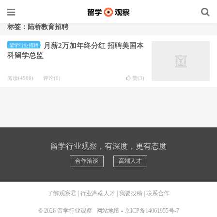
标签：陆桥教育招聘
月薪2万加年终分红 招聘美国本
留学行业招聘
科留学总监
阅读(4566)
评论(0)
赞(
3
)
留学行业观察，有深度，更有态度
合作洽谈
高端人才
了解观察君
|
行业高端人才
|
我要投稿
|
联系合作
© 2026
留学行业观察
网站地图
-
京ICP备14061955号-7