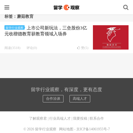
标签：蘑菇教育
上市公司新玩法，三垒股份3亿
留学行业观察
元收楷德教育获教育领域入场券
阅读(3518)
评论(0)
赞(
5
)
留学行业观察，有深度，更有态度
合作洽谈
高端人才
了解观察君
|
行业高端人才
|
我要投稿
|
联系合作
© 2026
留学行业观察
网站地图
-
京ICP备14061955号-7