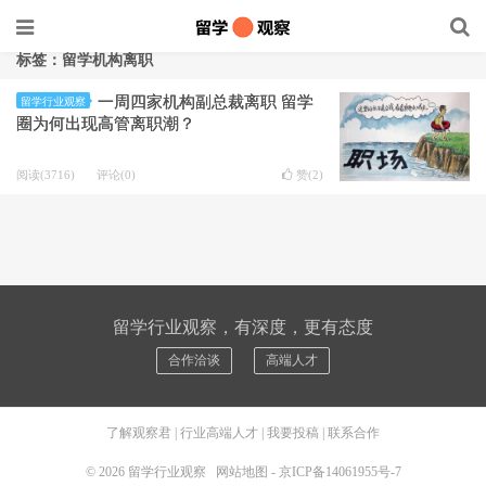
标签：留学机构离职
一周四家机构副总裁离职 留学
留学行业观察
圈为何出现高管离职潮？
阅读(3716)
评论(0)
赞(
2
)
留学行业观察，有深度，更有态度
合作洽谈
高端人才
了解观察君
|
行业高端人才
|
我要投稿
|
联系合作
© 2026
留学行业观察
网站地图
-
京ICP备14061955号-7