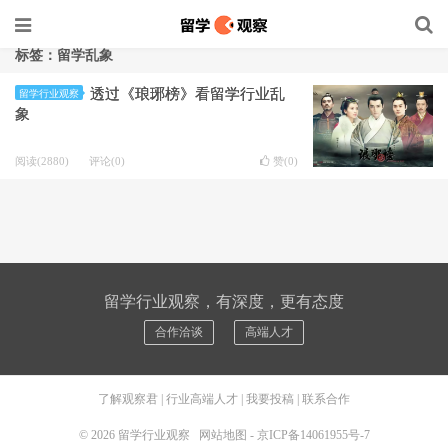
标签：留学乱象
透过《琅琊榜》看留学行业乱
留学行业观察
象
阅读(2880)
评论(0)
赞(
0
)
留学行业观察，有深度，更有态度
合作洽谈
高端人才
了解观察君
|
行业高端人才
|
我要投稿
|
联系合作
© 2026
留学行业观察
网站地图
-
京ICP备14061955号-7