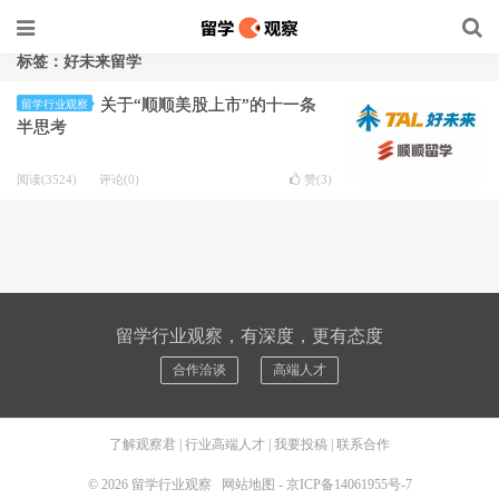
标签：好未来留学
关于“顺顺美股上市”的十一条
留学行业观察
半思考
阅读(3524)
评论(0)
赞(
3
)
留学行业观察，有深度，更有态度
合作洽谈
高端人才
了解观察君
|
行业高端人才
|
我要投稿
|
联系合作
© 2026
留学行业观察
网站地图
-
京ICP备14061955号-7